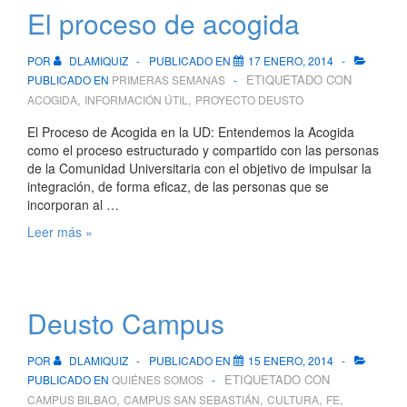
Plan
El proceso de acogida
Estratégico
POR
DLAMIQUIZ
PUBLICADO EN
17 ENERO, 2014
ETIQUETADO CON
PUBLICADO EN
PRIMERAS SEMANAS
,
,
ACOGIDA
INFORMACIÓN ÚTIL
PROYECTO DEUSTO
El Proceso de Acogida en la UD: Entendemos la Acogida
como el proceso estructurado y compartido con las personas
de la Comunidad Universitaria con el objetivo de impulsar la
integración, de forma eficaz, de las personas que se
incorporan al …
El
Leer más »
proceso
de
acogida
Deusto Campus
POR
DLAMIQUIZ
PUBLICADO EN
15 ENERO, 2014
ETIQUETADO CON
PUBLICADO EN
QUIÉNES SOMOS
,
,
,
,
CAMPUS BILBAO
CAMPUS SAN SEBASTIÁN
CULTURA
FE