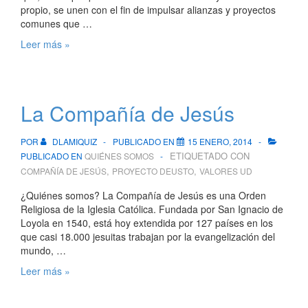
propio, se unen con el fin de impulsar alianzas y proyectos
comunes que …
UNIJES
Leer más »
–
Universidades
Jesuitas
La Compañía de Jesús
POR
DLAMIQUIZ
PUBLICADO EN
15 ENERO, 2014
ETIQUETADO CON
PUBLICADO EN
QUIÉNES SOMOS
,
,
COMPAÑÍA DE JESÚS
PROYECTO DEUSTO
VALORES UD
¿Quiénes somos? La Compañía de Jesús es una Orden
Religiosa de la Iglesia Católica. Fundada por San Ignacio de
Loyola en 1540, está hoy extendida por 127 países en los
que casi 18.000 jesuitas trabajan por la evangelización del
mundo, …
La
Leer más »
Compañía
de