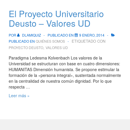
Jesús
El Proyecto Universitario
Deusto – Valores UD
POR
DLAMIQUIZ
PUBLICADO EN
9 ENERO, 2014
ETIQUETADO CON
PUBLICADO EN
QUIÉNES SOMOS
,
PROYECTO DEUSTO
VALORES UD
Paradigma Ledesma Kolvenbach Los valores de la
Universidad se estructuran con base en cuatro dimensiones:
HUMANITAS Dimensión humanista. Se propone estimular la
formación de la «persona integral», sustentada normalmente
en la centralidad de nuestra común dignidad. Por lo que
respecta …
El
Leer más »
Proyecto
Universitario
Deusto
–
Valores