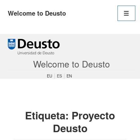
Navegació
Welcome to Deusto
principal
Men
↓
Saltar
al
contenido
Welcome to Deusto
principal
EU
ES
EN
Etiqueta:
Proyecto
Deusto