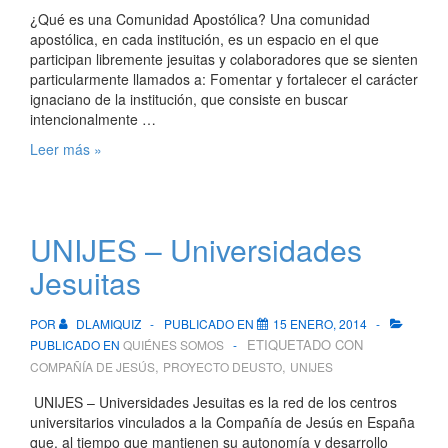
¿Qué es una Comunidad Apostólica? Una comunidad
apostólica, en cada institución, es un espacio en el que
participan libremente jesuitas y colaboradores que se sienten
particularmente llamados a: Fomentar y fortalecer el carácter
ignaciano de la institución, que consiste en buscar
intencionalmente …
El
Leer más »
Proyecto
Universitario
Deusto
–
UNIJES – Universidades
Las
Comunidades
Jesuitas
Apostólicas
POR
DLAMIQUIZ
PUBLICADO EN
15 ENERO, 2014
ETIQUETADO CON
PUBLICADO EN
QUIÉNES SOMOS
,
,
COMPAÑÍA DE JESÚS
PROYECTO DEUSTO
UNIJES
UNIJES – Universidades Jesuitas es la red de los centros
universitarios vinculados a la Compañía de Jesús en España
que, al tiempo que mantienen su autonomía y desarrollo