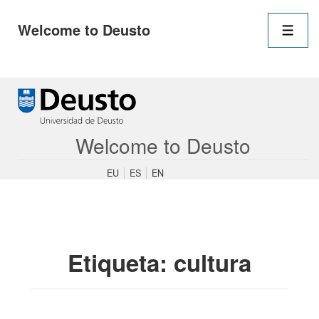
Navegació
Welcome to Deusto
principal
Men
↓
Saltar
al
contenido
Welcome to Deusto
principal
EU
ES
EN
Etiqueta:
cultura