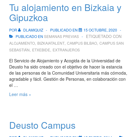
y
Tu alojamiento en Bizkaia y
San
Sebastián
Gipuzkoa
POR
DLAMIQUIZ
PUBLICADO EN
15 OCTUBRE, 2020
ETIQUETADO CON
PUBLICADO EN
SEMANAS PREVIAS
,
,
,
ALOJAMIENTO
BIZKAIATALENT
CAMPUS BILBAO
CAMPUS SAN
,
,
SEBASTIÁN
ETXEBIDE
EXTRANJEROS
El Servicio de Alojamiento y Acogida de la Universidad de
Deusto ha sido creado con el objetivo de hacer la estancia
de las personas de la Comunidad Universitaria más cómoda,
agradable y fácil. Gestión de Personas, en colaboración con
el …
Tu
Leer más »
alojamiento
en
Bizkaia
y
Deusto Campus
Gipuzkoa