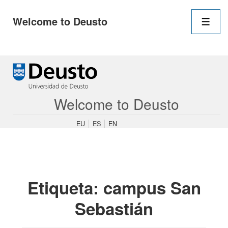
Navegació
Welcome to Deusto
principal
Men
↓
Saltar
al
contenido
Welcome to Deusto
principal
EU
ES
EN
Etiqueta:
campus San
Sebastián