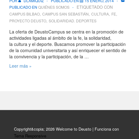
POR
DLAMIQUIZ
PUBLICADO EN
15 ENERO, 2014
ETIQUETADO CON
PUBLICADO EN
QUIÉNES SOMOS
,
,
,
,
CAMPUS BILBAO
CAMPUS SAN SEBASTIÁN
CULTURA
FE
,
PROYECTO DEUSTO
SOLIDARIDAD. DEPORTES
La oferta de DeustoCampus se centra en la promoción de
actividades ligadas al ámbito de la fe, la solidaridad,
la cultura y el deporte. Buscamos promover la participación
de la comunidad universitaria y así enriquecer el sentido de
la convivencia y la participación, de la …
Deusto
Leer más »
Campus
Copyright&copia; 2026
Welcome to Deusto
| Funciona con
Tema Responsive