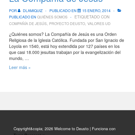
POR
DLAMIQUIZ
PUBLICADO EN
15 ENERO, 2014
ETIQUETADO CON
PUBLICADO EN
QUIÉNES SOMOS
,
,
COMPAÑÍA DE JESÚS
PROYECTO DEUSTO
VALORES UD
¿Quiénes somos? La Compañía de Jesús es una Orden
Religiosa de la Iglesia Católica. Fundada por San Ignacio de
Loyola en 1540, está hoy extendida por 127 países en los
que casi 18.000 jesuitas trabajan por la evangelización del
mundo, …
La
Leer más »
Compañía
de
Jesús
Copyright&copia; 2026
Welcome to Deusto
| Funciona con