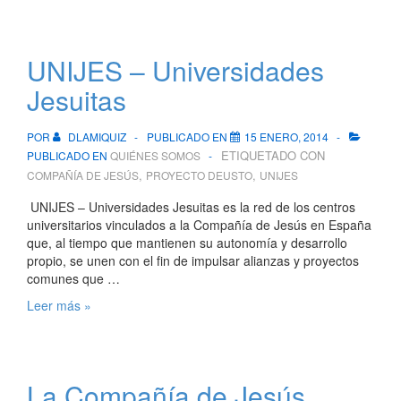
Universitario
Deusto
–
UNIJES – Universidades
Las
Comunidades
Jesuitas
Apostólicas
POR
DLAMIQUIZ
PUBLICADO EN
15 ENERO, 2014
ETIQUETADO CON
PUBLICADO EN
QUIÉNES SOMOS
,
,
COMPAÑÍA DE JESÚS
PROYECTO DEUSTO
UNIJES
UNIJES – Universidades Jesuitas es la red de los centros
universitarios vinculados a la Compañía de Jesús en España
que, al tiempo que mantienen su autonomía y desarrollo
propio, se unen con el fin de impulsar alianzas y proyectos
comunes que …
UNIJES
Leer más »
–
Universidades
Jesuitas
La Compañía de Jesús