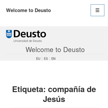
Navegació
Welcome to Deusto
principal
Men
↓
Saltar
al
contenido
Welcome to Deusto
principal
EU
ES
EN
Etiqueta:
compañía de
Jesús