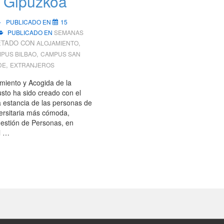
y Gipuzkoa
PUBLICADO EN
15
PUBLICADO EN
SEMANAS
ETADO CON
,
ALOJAMIENTO
,
PUS BILBAO
CAMPUS SAN
,
DE
EXTRANJEROS
amiento y Acogida de la
sto ha sido creado con el
a estancia de las personas de
ersitaria más cómoda,
Gestión de Personas, en
l …