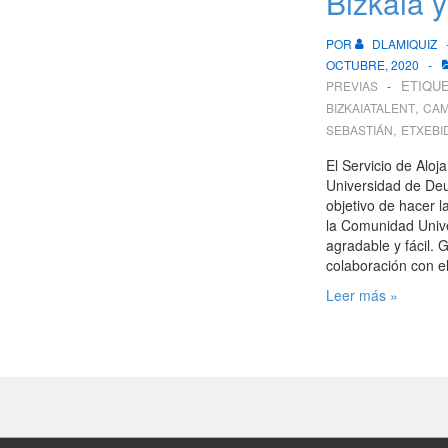
Bizkaia 
POR
DLAMIQUIZ
OCTUBRE, 2020
ETIQU
PREVIAS
,
BIZKAIATALENT
CAM
,
SEBASTIÁN
ETXEBI
El Servicio de Aloj
Universidad de Deu
objetivo de hacer l
la Comunidad Univ
agradable y fácil. 
colaboración con e
Tu
Leer más »
alojamiento
en
Bizkaia
y
Gipuzkoa