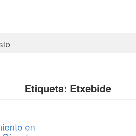
sto
Etiqueta:
Etxebide
miento en