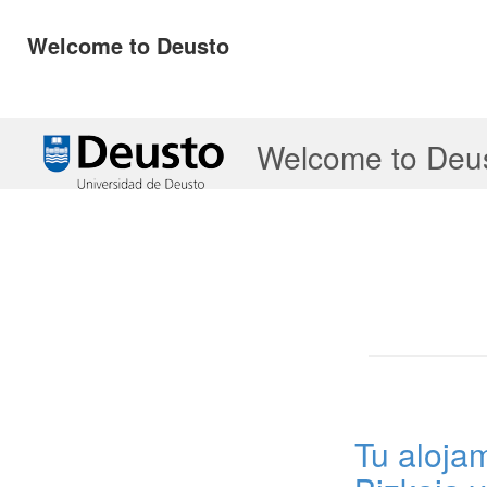
Welcome to Deusto
↓
Welcome to Deu
Saltar
al
contenido
principal
Tu aloja