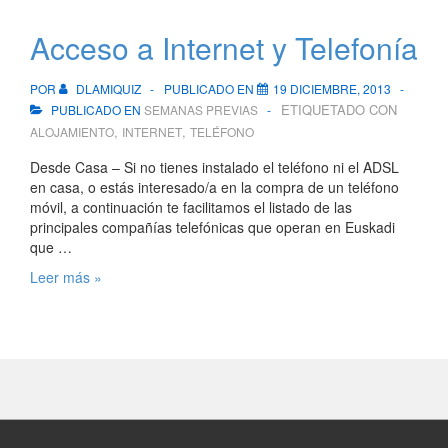
Acceso a Internet y Telefonía
POR
DLAMIQUIZ
PUBLICADO EN
19 DICIEMBRE, 2013
ETIQUETADO CON
PUBLICADO EN
SEMANAS PREVIAS
,
,
ALOJAMIENTO
INTERNET
TELÉFONO
Desde Casa – Si no tienes instalado el teléfono ni el ADSL
en casa, o estás interesado/a en la compra de un teléfono
móvil, a continuación te facilitamos el listado de las
principales compañías telefónicas que operan en Euskadi
que …
Acceso
Leer más »
a
Internet
y
Telefonía