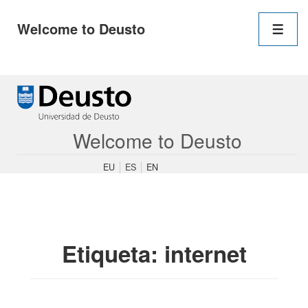
Navegació
Welcome to Deusto
principal
Men
↓
Saltar
al
contenido
Welcome to Deusto
principal
EU
ES
EN
Etiqueta:
internet