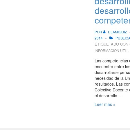
desarroll
desarroll
compete
POR
DLAMIQUIZ
2014
PUBLIC
ETIQUETADO CON
,
INFORMACIÓN ÚTIL
Las competencias 
encuentro entre los
desarrollarse perso
necesidad de la Un
resultados. Las co
Colectivo Docente 
el desarrollo …
Tu
Leer más »
formación
y
desarrollo
–