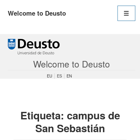
Navegació
Welcome to Deusto
principal
Men
↓
Saltar
al
contenido
Welcome to Deusto
principal
EU
ES
EN
Etiqueta:
campus de
San Sebastián