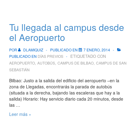
Tu llegada al campus desde
el Aeropuerto
POR
DLAMIQUIZ
PUBLICADO EN
7 ENERO, 2014
ETIQUETADO CON
PUBLICADO EN
DÍAS PREVIOS
,
,
,
AEROPUERTO
AUTOBÚS
CAMPUS DE BILBAO
CAMPUS DE SAN
SEBASTIÁN
Bilbao: Justo a la salida del edificio del aeropuerto –en la
zona de Llegadas, encontrarás la parada de autobús
(situada a la derecha, bajando las escaleras que hay a la
salida) Horario: Hay servicio diario cada 20 minutos, desde
las …
Tu
Leer más »
llegada
al
campus