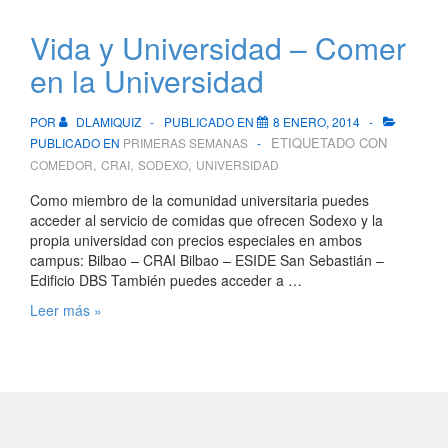
Vida y Universidad – Comer
en la Universidad
POR
DLAMIQUIZ
PUBLICADO EN
8 ENERO, 2014
ETIQUETADO CON
PUBLICADO EN
PRIMERAS SEMANAS
,
,
,
COMEDOR
CRAI
SODEXO
UNIVERSIDAD
Como miembro de la comunidad universitaria puedes
acceder al servicio de comidas que ofrecen Sodexo y la
propia universidad con precios especiales en ambos
campus: Bilbao – CRAI Bilbao – ESIDE San Sebastián –
Edificio DBS También puedes acceder a …
Vida
Leer más »
y
Universidad
–
Comer
en
la