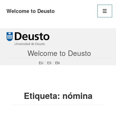
Navegació
Welcome to Deusto
principal
Men
↓
Saltar
al
contenido
Welcome to Deusto
principal
EU
ES
EN
Etiqueta:
nómina