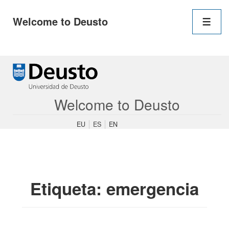
Navegació
Welcome to Deusto
principal
Men
↓
Saltar
al
contenido
Welcome to Deusto
principal
EU
ES
EN
Etiqueta:
emergencia