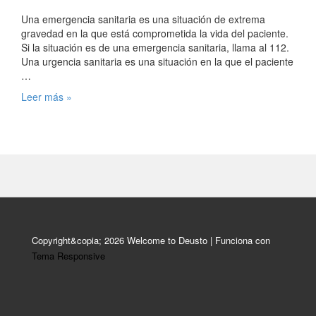
Una emergencia sanitaria es una situación de extrema
gravedad en la que está comprometida la vida del paciente.
Si la situación es de una emergencia sanitaria, llama al 112.
Una urgencia sanitaria es una situación en la que el paciente
…
Emergencias
Leer más »
y
Urgencias
Copyright&copia; 2026
Welcome to Deusto
| Funciona con
Tema Responsive