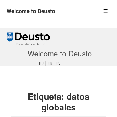
Navegació
Welcome to Deusto
principal
Men
↓
Saltar
al
contenido
Welcome to Deusto
principal
EU
ES
EN
Etiqueta:
datos
globales